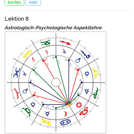
buchen
mehr
Lektion 8
Astrologisch-Psychologische Aspektlehre