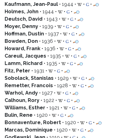
Kaufmann, Jean-Paul
• 1944 •
•
•
Holmes, John
• 1944 •
•
•
Deutsch, David
• 1943 •
•
•
Moyer, Denny
• 1939 •
•
•
Hoffman, Dustin
• 1937 •
•
•
Bowden, Don
• 1936 •
•
•
Howard, Frank
• 1936 •
•
•
Careuil, Jacques
• 1935 •
•
•
Lamm, Richard
• 1935 •
•
•
Fitz, Peter
• 1931 •
•
•
Sobolack, Stanislas
• 1929 •
•
•
Remetter, Francois
• 1928 •
•
•
Warhol, Andy
• 1927 •
•
•
Calhoun, Rory
• 1922 •
•
•
Williams, Esther
• 1921 •
•
•
Bulin, Rene
• 1920 •
•
•
Bonnaventure, Robert
• 1920 •
•
•
Marcas, Dominique
• 1920 •
•
•
Godlewski, Jean
• 1919 •
•
•