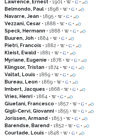
Lawrence, Ernest
• 1901 •
•
•
Belmondo, Paul
• 1898 •
•
•
Navarre, Jean
• 1895 •
•
•
Vezzani, Cesar
• 1888 •
•
•
Speck, Hermann
• 1888 •
•
•
Buuren, Joh
• 1884 •
•
•
Pietri, Francois
• 1882 •
•
•
Kleist, Ewald
• 1881 •
•
•
Myriane, Eugenie
• 1878 •
•
•
Klingsor, Tristan
• 1874 •
•
•
Valtat, Louis
• 1869 •
•
•
Bureau, Leon
• 1869 •
•
•
Imbert, Jacques
• 1868 •
•
•
Vries, Henri
• 1864 •
•
•
Giuetani, Francesco
• 1857 •
•
•
Gigli-Cervi, Giovanni
• 1855 •
•
•
Jorissen, Armand
• 1853 •
•
•
Barendse, Barend
• 1852 •
•
•
Courtade, Louis
• 1848 •
•
•