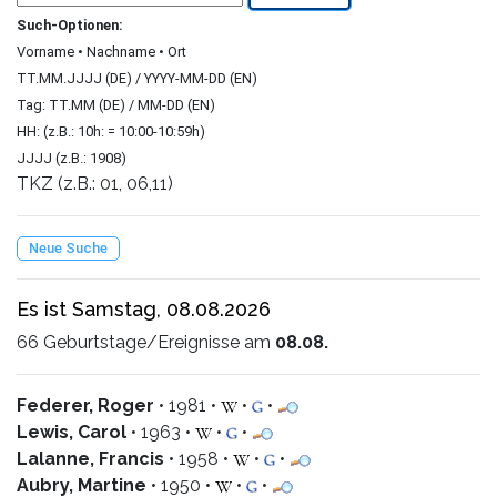
Such-Optionen:
Vorname • Nachname • Ort
TT.MM.JJJJ (DE) / YYYY-MM-DD (EN)
Tag: TT.MM (DE) / MM-DD (EN)
HH: (z.B.: 10h: = 10:00-10:59h)
JJJJ (z.B.: 1908)
TKZ (z.B.: 01, 06,11)
Neue Suche
Es ist Samstag, 08.08.2026
66 Geburtstage/Ereignisse am
08.08.
Federer, Roger
• 1981 •
•
•
Lewis, Carol
• 1963 •
•
•
Lalanne, Francis
• 1958 •
•
•
Aubry, Martine
• 1950 •
•
•