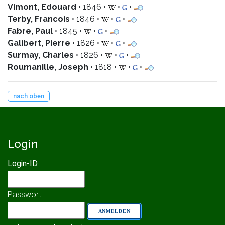
Vimont, Edouard
• 1846 •
•
•
Terby, Francois
• 1846 •
•
•
Fabre, Paul
• 1845 •
•
•
Galibert, Pierre
• 1826 •
•
•
Surmay, Charles
• 1826 •
•
•
Roumanille, Joseph
• 1818 •
•
•
nach oben
Login
Login-ID
Passwort