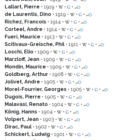
Lallart, Pierre
• 1919 •
•
•
de Laurentis, Dino
• 1919 •
•
•
Richez, Francois
• 1914 •
•
•
Corteel, Andre
• 1914 •
•
•
Fueri, Maurice
• 1913 •
•
•
Scitivaux-Greische, Phil
• 1911 •
•
•
Loschi, Elio
• 1909 •
•
•
Marzloff, Jean
• 1909 •
•
•
Mondin, Maurice
• 1909 •
•
•
Goldberg, Arthur
• 1908 •
•
•
Jolivet, Andre
• 1905 •
•
•
Morel-Fourrier, Georges
• 1905 •
•
•
Dugois, Pierre
• 1905 •
•
•
Malavasi, Renato
• 1904 •
•
•
König, Hanns
• 1904 •
•
•
Volpert, Jean
• 1903 •
•
•
Dirac, Paul
• 1902 •
•
•
Schickert, Ludwig
• 1901 •
•
•